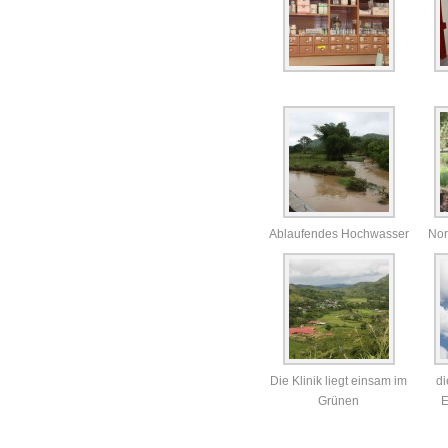
Ablaufendes Hochwasser
Nor
Die Klinik liegt einsam im
d
Grünen
E