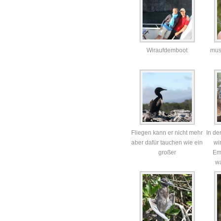
Wiraufdemboot
mus
Fliegen kann er nicht mehr
In de
aber dafür tauchen wie ein
wi
großer
Em
w