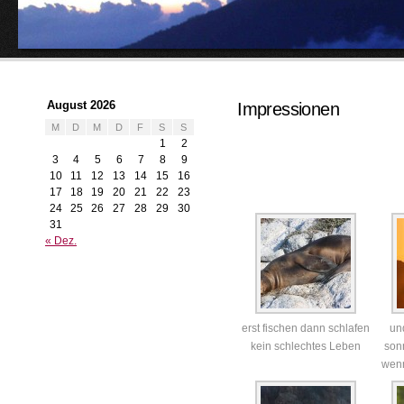
August 2026
Impressionen
M
D
M
D
F
S
S
1
2
3
4
5
6
7
8
9
10
11
12
13
14
15
16
17
18
19
20
21
22
23
24
25
26
27
28
29
30
31
« Dez.
erst fischen dann schlafen
un
kein schlechtes Leben
son
wenn