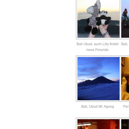
Bali Ubud, auch Lilly findet
Bali
neue Freunde
Bali, Ubud Mt. Agung
Per