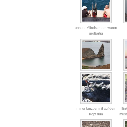
unsere Mitreisenden waren
großartig
immer tanzt er mit auf dem
flin
Kopf rum
muss