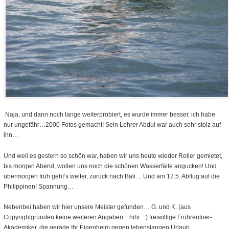
Naja, und dann noch lange weiterprobiert, es wurde immer besser, ich habe
nur ungefähr…2000 Fotos gemacht! Sein Lehrer Abdul war auch sehr stolz auf
ihn…
Und weil es gestern so schön war, haben wir uns heute wieder Roller gemietet,
bis morgen Abend, wollen uns noch die schönen Wasserfälle angucken! Und
übermorgen früh geht’s weiter, zurück nach Bali… Und am 12.5. Abflug auf die
Philippinen! Spannung…
Nebenbei haben wir hier unsere Meister gefunden… G. und K. (aus
Copyrightgründen keine weiteren Angaben…hihi…) freiwillige Frührentner-
Akademiker, die gerade Ihr Eigenheim gegen lebenslangen Urlaub