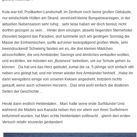
Kuta war toll, Postkarten-Landschaft, im Zentrum noch keine großen Gebäude,
nur windschiefe Hütten am Strand, vereinzelt kleine Bungalowanlagen, in der
aktuellen Nebensaison sehr ruhig…sehr leise haben wir doch bereut, nicht
dorthin gezogen zu sein… Hinter dem einzigen, abseits liegenden Sternehotel
(Novotel) beginnt das Paradies, dort tummelte sich am gestrigen Sonntag die
Masse der Einheimischen, surfte auf einer beängstigend großen Welle, sehr
beeindruckend! Schwierig fanden wir es, die drei kleinen Mädchen
abzuschütteln, die uns Armbänder, Sarongs und ähnliches verkaufen wollten,
und erzählten, sie müssten ein „Business“ betreiben, um zur Schule gehen zu
können…Da hat uns das Herz geblutet, zumal die ca. 5-jährige sich einfach still
neben uns gelegt hat, und mir immer wieder ihre Armbänder hinhielt…Habe ihr
dann wenigstens einige von unseren Keksen angedreht, trotzdem nichts
gekauft, wenn auch schweren Herzens…Das sind wohl einfach die düsteren
Seiten der Geschichte…
Heute dann endlich Heldentaten…Marc hatte seine erste Surfstunde! Und
während die Mädels aus Kanada neben ihm vor allem von ihren Surflehrern
befummelt wurden, hat Marc echte Heldentaten vollbracht…gleich den ersten
Versuch relativ souverän gestanden!