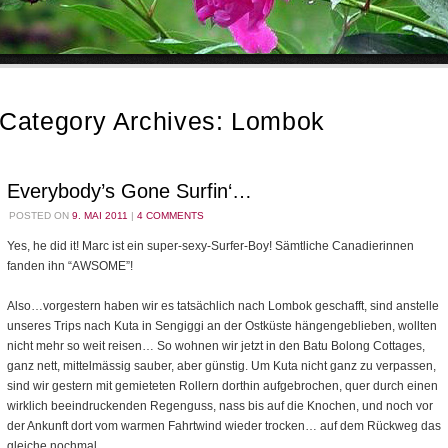
Category Archives:
Lombok
Everybody’s Gone Surfin‘…
POSTED ON
9. MAI 2011
|
4 COMMENTS
Yes, he did it! Marc ist ein super-sexy-Surfer-Boy! Sämtliche Canadierinnen
fanden ihn “AWSOME”!
Also…vorgestern haben wir es tatsächlich nach Lombok geschafft, sind anstelle
unseres Trips nach Kuta in Sengiggi an der Ostküste hängengeblieben, wollten
nicht mehr so weit reisen… So wohnen wir jetzt in den Batu Bolong Cottages,
ganz nett, mittelmässig sauber, aber günstig. Um Kuta nicht ganz zu verpassen,
sind wir gestern mit gemieteten Rollern dorthin aufgebrochen, quer durch einen
wirklich beeindruckenden Regenguss, nass bis auf die Knochen, und noch vor
der Ankunft dort vom warmen Fahrtwind wieder trocken… auf dem Rückweg das
gleiche nochmal…