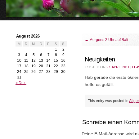
August 2026
←
Morgens 2 Uhr auf Bali…
M
D
M
D
F
S
S
1
2
3
4
5
6
7
8
9
Neuigkeiten
10
11
12
13
14
15
16
17
18
19
20
21
22
23
POSTED ON
27. APRIL 2011
|
LEA
24
25
26
27
28
29
30
31
Hab gerade die erste Galer
« Dez.
hoffe es gefällt
This entry was posted in
Allge
Schreibe einen Kom
Deine E-Mail-Adresse wird nic