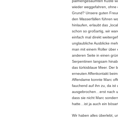
palmengesäumten Küste war
wieder weggefahren, ohne 
Grund? Unsere guten Freund
den Wasserfällen führen wol
hinlaufen, erlaubt das „loc
schon so großartig, wir wa
einfach mal direkt weiter
unglaubliche Ausblicke mehr 
man mit einem Roller über 
anderen Seite in einen grün
Serpentinen langsam hinab
das türkisblaue Meer. Der 
erneuten Affenkontakt beim 
Affendame konnte Marc offen
fauchend auf ihn zu, da is
ausgebrochen…erst nach un
dass sie nicht Marc sonder
hatte…ist ja auch ein bösar
Wir haben alles überlebt, u