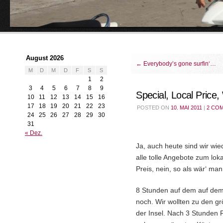
August 2026
←
Everybody’s gone surfin‘…
M
D
M
D
F
S
S
1
2
3
4
5
6
7
8
9
Special, Local Pric
10
11
12
13
14
15
16
17
18
19
20
21
22
23
POSTED ON
10. MAI 2011
|
2 CO
24
25
26
27
28
29
30
31
« Dez.
Ja, auch heute sind wir wi
alle tolle Angebote zum lo
Preis, nein, so als wär‘ ma
8 Stunden auf dem auf dem
noch. Wir wollten zu den g
der Insel. Nach 3 Stunden F