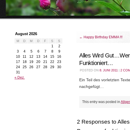
August 2026
←
Happy Birthday EMMA !!!
M
D
M
D
F
S
S
1
2
3
4
5
6
7
8
9
Alles Wird Gut…we
10
11
12
13
14
15
16
17
18
19
20
21
22
23
Funktioniert…
24
25
26
27
28
29
30
POSTED ON
8. JUNI 2011
|
2 CO
31
« Dez.
Ein Teil des vorletzten Tex
nachgefügt…
This entry was posted in
Allge
2 Responses to
Alle