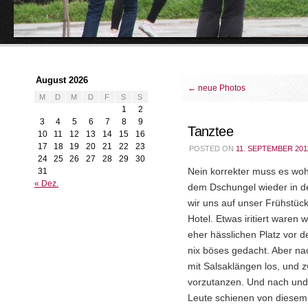
August 2026
←
neue Photos
M
D
M
D
F
S
S
1
2
3
4
5
6
7
8
9
Tanztee
10
11
12
13
14
15
16
17
18
19
20
21
22
23
POSTED ON
11. SEPTEMBER 201
24
25
26
27
28
29
30
31
Nein korrekter muss es wo
« Dez.
dem Dschungel wieder in d
wir uns auf unser Frühstüc
Hotel. Etwas iritiert waren
eher hässlichen Platz vor 
nix böses gedacht. Aber na
mit Salsaklängen los, und 
vorzutanzen. Und nach und
Leute schienen von diesem