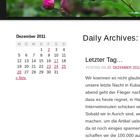
Daily Archives
Dezember 2011
M
D
M
D
F
S
S
1
2
3
4
5
6
7
8
9
10
11
Letzter Tag…
12
13
14
15
16
17
18
19
20
21
22
23
24
25
POSTED ON
17. DEZEMBER 2011
26
27
28
29
30
31
« Nov.
Wir koennen es nicht glau
unsere letzte Nacht in Kub
abend geht der Flieger nac
dass es heute regnet, in H
Internetminuten schicken w
Sobald wir in Aurich sind, w
machen, um die Artikel uebe
da ist noch einiges spannen
schaffen wir die 100.000 a