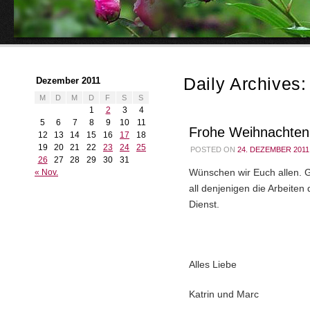
Daily Archives
Dezember 2011
M
D
M
D
F
S
S
1
2
3
4
5
6
7
8
9
10
11
Frohe Weihnachten
12
13
14
15
16
17
18
19
20
21
22
23
24
25
POSTED ON
24. DEZEMBER 2011
26
27
28
29
30
31
« Nov.
Wünschen wir Euch allen. G
all denjenigen die Arbeiten
Dienst.
Alles Liebe
Katrin und Marc