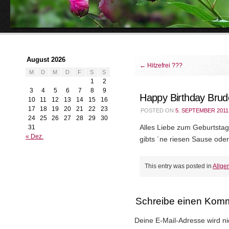
August 2026
←
Hitzefrei ???
M
D
M
D
F
S
S
1
2
3
4
5
6
7
8
9
Happy Birthday Bru
10
11
12
13
14
15
16
17
18
19
20
21
22
23
POSTED ON
5. SEPTEMBER 2011
24
25
26
27
28
29
30
31
Alles Liebe zum Geburtsta
« Dez.
gibts ´ne riesen Sause ode
This entry was posted in
Allge
Schreibe einen Kom
Deine E-Mail-Adresse wird nic