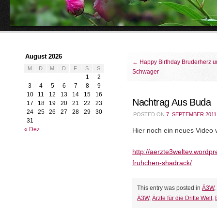
August 2026
←
Happy Birthday Bruderherz 
M
D
M
D
F
S
S
Schwager
1
2
3
4
5
6
7
8
9
10
11
12
13
14
15
16
Nachtrag Aus Buda
17
18
19
20
21
22
23
24
25
26
27
28
29
30
POSTED ON
7. SEPTEMBER 2011
31
« Dez.
Hier noch ein neues Video v
http://aerzte3weltev.wordpr
fruhchen-shadrack/
This entry was posted in
Ä3W
Ä3W
,
Ärzte für die Dritte Welt
,