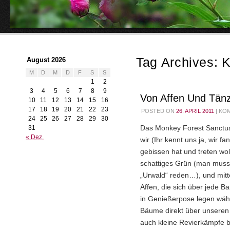
Tag Archives:
K
August 2026
M
D
M
D
F
S
S
1
2
3
4
5
6
7
8
9
Von Affen Und Tän
10
11
12
13
14
15
16
17
18
19
20
21
22
23
POSTED ON
26. APRIL 2011
|
KOM
24
25
26
27
28
29
30
31
Das Monkey Forest Sanctua
« Dez.
wir (Ihr kennt uns ja, wir f
gebissen hat und treten wol
schattiges Grün (man muss
„Urwald“ reden…), und mitt
Affen, die sich über jede B
in Genießerpose legen währ
Bäume direkt über unseren
auch kleine Revierkämpfe b