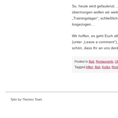
So, heute wird gefaulenzt…
übermorgen wollen wir weite
„Trainingslager“, schließli
losgezogen…
Wir hoffen, es geht Euch 
(unter „Leave a comment“), 
schön, dass Ihr an uns den
Posted in
Bali
,
Restaurants
,
U
Tagged
Affen
,
Bali
,
Kultur
,
Res
Tyler by
Themes Town