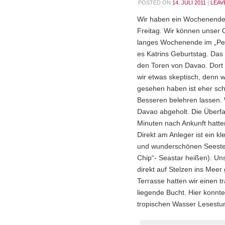
POSTED ON
14. JULI 2011
|
LEAV
Wir haben ein Wochenende 
Freitag. Wir können unser 
langes Wochenende im „Pear
es Katrins Geburtstag. Das 
den Toren von Davao. Dort s
wir etwas skeptisch, denn 
gesehen haben ist eher schä
Besseren belehren lassen. 
Davao abgeholt. Die Überfa
Minuten nach Ankunft hatten
Direkt am Anleger ist ein kl
und wunderschönen Seester
Chip“- Seastar heißen). Un
direkt auf Stelzen ins Mee
Terrasse hatten wir einen t
liegende Bucht. Hier konn
tropischen Wasser Lesest