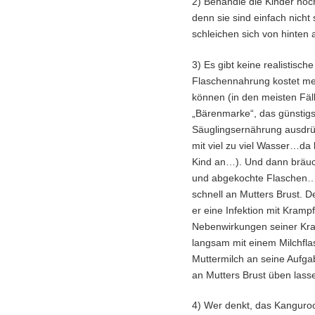
2) Behandle die Kinder noch
denn sie sind einfach nicht
schleichen sich von hinten 
3) Es gibt keine realistisch
Flaschennahrung kostet meh
können (in den meisten Fäll
„Bärenmarke“, das günstigst
Säuglingsernährung ausdrü
mit viel zu viel Wasser…da
Kind an…). Und dann bräu
und abgekochte Flaschen… 
schnell an Mutters Brust.
er eine Infektion mit Kramp
Nebenwirkungen seiner Kr
langsam mit einem Milchfla
Muttermilch an seine Aufg
an Mutters Brust üben lasse
4) Wer denkt, das Kanguroo