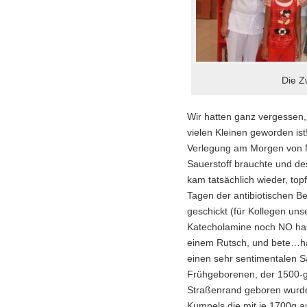
Die Z
Wir hatten ganz vergesse
vielen Kleinen geworden ist
Verlegung am Morgen von M
Sauerstoff brauchte und d
kam tatsächlich wieder, top
Tagen der antibiotischen B
geschickt (für Kollegen un
Katecholamine noch NO has
einem Rutsch, und bete…ha
einen sehr sentimentalen 
Frühgeborenen, der 1500-g 
Straßenrand geboren wurde
Kumpels die mit je 1700g 