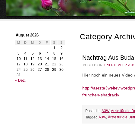
Category Archi
August 2026
M
D
M
D
F
S
S
1
2
3
4
5
6
7
8
9
Nachtrag Aus Buda
10
11
12
13
14
15
16
17
18
19
20
21
22
23
POSTED ON
7. SEPTEMBER 2011
24
25
26
27
28
29
30
31
Hier noch ein neues Video v
« Dez.
http://aerzte3weltev.wordpr
fruhchen-shadrack/
Posted in
Ä3W
,
Ärzte für die Dr
Tagged
Ä3W
,
Ärzte für die Drit