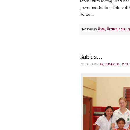
Team“ zum Mittag- und Abe
gezaubert hatten, liebevoll 
Herzen.
Posted in
Ä3W
,
Ärzte für die Dr
Babies…
POSTED ON
16. JUNI 2011
|
2 C