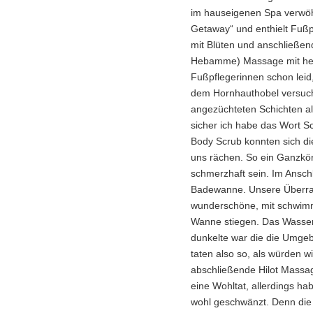
im hauseigenen Spa verwö
Getaway“ und enthielt Fuß
mit Blüten und anschließender
Hebamme) Massage mit hei
Fußpflegerinnen schon leid,
dem Hornhauthobel versuc
angezüchteten Schichten al
sicher ich habe das Wort S
Body Scrub konnten sich di
uns rächen. So ein Ganzkör
schmerzhaft sein. Im Ansch
Badewanne. Unsere Überras
wunderschöne, mit schwimm
Wanne stiegen. Das Wasser 
dunkelte war die die Umge
taten also so, als würden wi
abschließende Hilot Massa
eine Wohltat, allerdings ha
wohl geschwänzt. Denn di