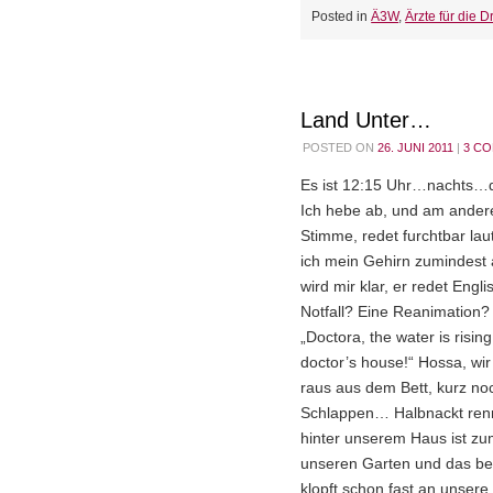
Posted in
Ä3W
,
Ärzte für die Dr
Land Unter…
POSTED ON
26. JUNI 2011
|
3 C
Es ist 12:15 Uhr…nachts…d
Ich hebe ab, und am ander
Stimme, redet furchtbar la
ich mein Gehirn zumindest 
wird mir klar, er redet Eng
Notfall? Eine Reanimation
„Doctora, the water is risin
doctor’s house!“ Hossa, wir
raus aus dem Bett, kurz noc
Schlappen… Halbnackt renne
hinter unserem Haus ist zu
unseren Garten und das be
klopft schon fast an unsere