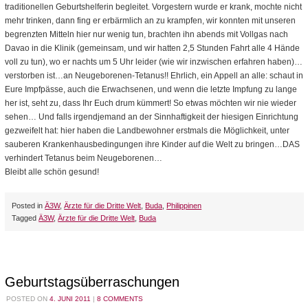
traditionellen Geburtshelferin begleitet. Vorgestern wurde er krank, mochte nicht
mehr trinken, dann fing er erbärmlich an zu krampfen, wir konnten mit unseren
begrenzten Mitteln hier nur wenig tun, brachten ihn abends mit Vollgas nach
Davao in die Klinik (gemeinsam, und wir hatten 2,5 Stunden Fahrt alle 4 Hände
voll zu tun), wo er nachts um 5 Uhr leider (wie wir inzwischen erfahren haben)…
verstorben ist…an Neugeborenen-Tetanus!! Ehrlich, ein Appell an alle: schaut in
Eure Impfpässe, auch die Erwachsenen, und wenn die letzte Impfung zu lange
her ist, seht zu, dass Ihr Euch drum kümmert! So etwas möchten wir nie wieder
sehen… Und falls irgendjemand an der Sinnhaftigkeit der hiesigen Einrichtung
gezweifelt hat: hier haben die Landbewohner erstmals die Möglichkeit, unter
sauberen Krankenhausbedingungen ihre Kinder auf die Welt zu bringen…DAS
verhindert Tetanus beim Neugeborenen…
Bleibt alle schön gesund!
Posted in
Ä3W
,
Ärzte für die Dritte Welt
,
Buda
,
Philippinen
Tagged
Ä3W
,
Ärzte für die Dritte Welt
,
Buda
Geburtstagsüberraschungen
POSTED ON
4. JUNI 2011
|
8 COMMENTS