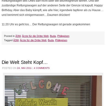
Rettungswagen des Ortes darf nicht über die Bezirksgrenze fahren. Und der
zuständige Rettungswagen auf der anderen Seite der Grenze ist kaputt. Happy
Birthday. Aber das Baby kämpft, wie alle hier, irgendwie tapferer als zu Hause…
und benimmt sich einigermassen…Daumen drücken!
11:20 Uhr es geht los… Der Rettungswagen ist gerade angekommen
Posted in
Ä3W
,
Ärzte für die Dritte Welt
,
Buda
,
Philippinen
Tagged
Ä3W
,
Ärzte für die Dritte Welt
,
Buda
,
Philippinen
Die Welt Steht Kopf…
POSTED ON
24. MAI 2011
|
4 COMMENTS