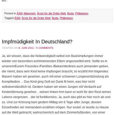
ein.
Posted in
Ä3W
,
Allgemein
,
Ärzte für die Dritte Welt
,
Buda
,
Philippinen
Tagged
Ä3W
,
Ärzte für die Dritte Welt
,
Buda
,
Philippinen
Impfmüdigkeit In Deutschland?
POSTED ON
8. JUNI 2011
|
5 COMMENTS
Ja, wir wissen, dass die Notwendigkeit selbst von Basisimpfungen immer
wieder von besonders wohlmeinenden Eltern angezweifelt wird. Sollte es in
unserem/Eurem Freundes-/Familien-/Bekanntenkreis auch jemanden geben,
der meint, dass sein Kind keine Impfungen braucht, so erzählt ihm folgendes:
Masern haben wir gesehen, auch mit einer schweren Lungenentzündung als
Komplikation… Das Kind ging Gott sei Dank fit heim, was hier nicht
selbstverständlich ist. Gestern haben wir einen Jungen mit Verdacht auf
Kinderlähmung gesehen…seinen linken Arm kann er wohl für den Rest seines
Lebens vergessen…der ist funktionslos. Ja, auch das gibt es hier noch ab und
zu. Und zur Krönung kam gestern Mittag ein 6 Tage alter Junge, dessen
Einzelheiten wir niemandem erzählen mögen. Nur soviel: er wurde zu Hause
auf die Welt gebracht, wahrscheinlich auf dem Zimmerfußboden, von einer