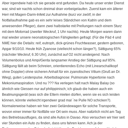
Aber irgendwie hab ich sie gerade erst gefunden. Da heute unser erster Dienst
war, sind wir nachts schon dreimal dran vorbeigelaufen. Zuerst kam ein älterer
Herr mit Magen-Darm-Infekt zur Aufnahme (kurz vor zwölf, in der
Notfallaufnahme gab es ein sehr leises Ständchen von Katrin und dem
anwesenden Pfleger), dann zwei halbstarke mit Prellungen nach einem Sturz
mit dem Motorrad (zweiter Weckruf, 1 Uhr nachts). Heute Morgen waren dann
mal wieder unsere neonatologischen Fähigkeiten gefragt. (Für die Päd 4 und
NME hier die Details: reif, eutroph, dick-grünes Fruchtwasser, gestern geboren,
Apgar 9/10/10. Heute früh Zyanose (vielleicht schon länger?), Sättigung 65%
(nächster Weckruf, 6.30 Uhr), zunächst auf O2 nicht ansteigend. Nach
Volumenbolus und Ampi/Genta langsamer Anstieg der Sättigung auf 85%.
Sättigung fällt ab beim Schreien, orientierendes Echo (mit Linearschallkopf
ohne Doppler) ohne sicheren Anhalt für ein zyanotisches Vitium (Gruß an Dr.
Wieg), guten Leistenpulse. Arbeitsdiagnose: Pulmonale Hypertonie nach
Mekoniumaspiration. Und nu ??? Na verlegen halt nach Malay Balay (so
ähnlich wie Giessen nur auf philippinisch; ich glaub die haben auch ein
Beatmungsgerät (was sich die Eltern mieten dürfen, wenn sie es sich leisten
können, könnte vielleicht irgendwer grad mal ´ne Pulle NO schicken?).
Normalerweise haben wir hier zwei Geländewagen für solche Transporte,
wovon einer immer für Notfälle vor Ort sein muss. Aber natürlich nicht am Tag
des Betriebsausfluges, da sind alle Autos in Davao. Also versuchen wir hier seit
vier Stunden ein Auto zu finden, dass uns fahren kann. Ach ja der