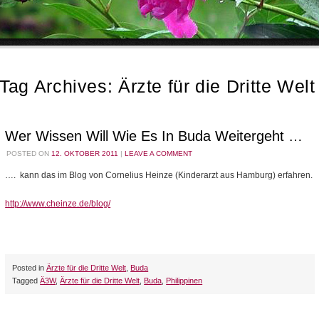
Tag Archives:
Ärzte für die Dritte Welt
Wer Wissen Will Wie Es In Buda Weitergeht …
POSTED ON
12. OKTOBER 2011
|
LEAVE A COMMENT
…. kann das im Blog von Cornelius Heinze (Kinderarzt aus Hamburg) erfahren.
http://www.cheinze.de/blog/
Posted in
Ärzte für die Dritte Welt
,
Buda
Tagged
Ä3W
,
Ärzte für die Dritte Welt
,
Buda
,
Philippinen