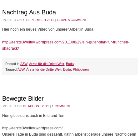
Nachtrag Aus Buda
POSTED ON
7. SEPTEMBER 2011
|
LEAVE A COMMENT
Hier noch ein neues Video von unserer Arbeit in Buda.
http://aerzte3weltev.wordpress.com/2011/08/29/ein-guter-start-fur-fruhchen-
shadrack/
Posted in
Ä3W
,
Ärzte für die Dritte Welt
,
Buda
Tagged
Ä3W
,
Ärzte für die Dritte Welt
,
Buda
,
Philippinen
Bewegte Bilder
POSTED ON
13. AUGUST 2011
|
1 COMMENT
Nun gibt es uns auch in Bild und Ton.
http://aerzte3weltev.wordpress.com/
Unsere Tage in Buda sind gezaehlt. Katrin arbeitet gerade unsere Nachfolgerin