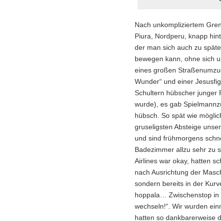
Nach unkompliziertem Grenz
Piura, Nordperu, knapp hint
der man sich auch zu späte
bewegen kann, ohne sich u
eines großen Straßenumzug
Wunder“ und einer Jesusfi
Schultern hübscher junger 
wurde), es gab Spielmann
hübsch. So spät wie möglich
gruseligsten Absteige unse
und sind frühmorgens schn
Badezimmer allzu sehr zu st
Airlines war okay, hatten sc
nach Ausrichtung der Masch
sondern bereits in der Kur
hoppala… Zwischenstop in L
wechseln!“. Wir wurden ein
hatten so dankbarerweise d