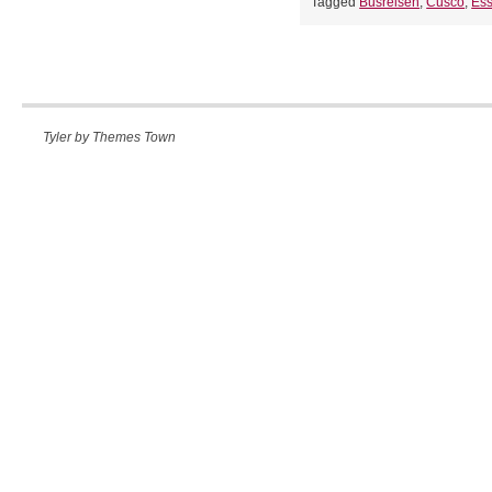
Tagged
Busreisen
,
Cusco
,
Es
Tyler by
Themes Town