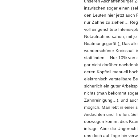
unseren Aschaffenburger Z
inzwischen sogar einen (seh
den Leuten hier jetzt auch
nur Zähne zu ziehen… Regelr
voll eingerichtete Intensi
Notaufnahme sahen, mit je
Beatmungsgerät („ Das alles
wunderschöner Kreissaal, 
stattfinden… Nur 10% von d
gar nicht darüber nachdenk
deren Kopfteil manuell hoc
elektronisch verstellbare B
sicherlich ein guter Arbeits
nichts (man bekommt sogar
Zahnreinigung…), und auch e
möglich. Man lebt in einer 
Andachten und Treffen. Sehr
deswegen kommt dies Kran
infrage. Aber die Ungerecht
uns doch auf Tage hin verw