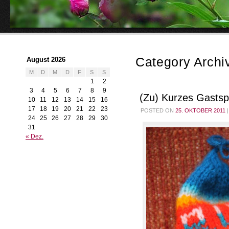
Category Archi
August 2026
M
D
M
D
F
S
S
1
2
3
4
5
6
7
8
9
(Zu) Kurzes Gastspi
10
11
12
13
14
15
16
17
18
19
20
21
22
23
POSTED ON
25. OKTOBER 2011
|
24
25
26
27
28
29
30
31
« Dez.