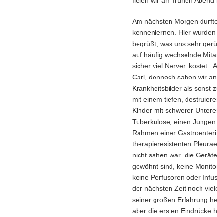
fielen wir am frühen Abend i
Am nächsten Morgen durften
kennenlernen. Hier wurden
begrüßt, was uns sehr gerüh
auf häufig wechselnde Mita
sicher viel Nerven kostet. Ak
Carl, dennoch sahen wir 
Krankheitsbilder als sonst
mit einem tiefen, destruie
Kinder mit schwerer Unterer
Tuberkulose, einen Jungen 
Rahmen einer Gastroenterit
therapieresistenten Pleura
nicht sahen war die Geräte
gewöhnt sind, keine Monito
keine Perfusoren oder Infus
der nächsten Zeit noch vie
seiner großen Erfahrung he
aber die ersten Eindrücke 