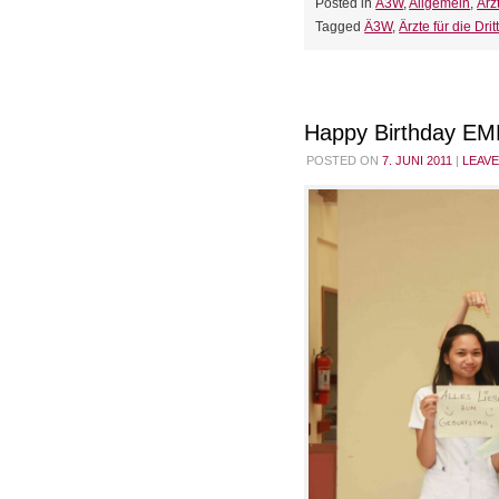
Posted in
Ä3W
,
Allgemein
,
Ärz
Tagged
Ä3W
,
Ärzte für die Drit
Happy Birthday EM
POSTED ON
7. JUNI 2011
|
LEAV