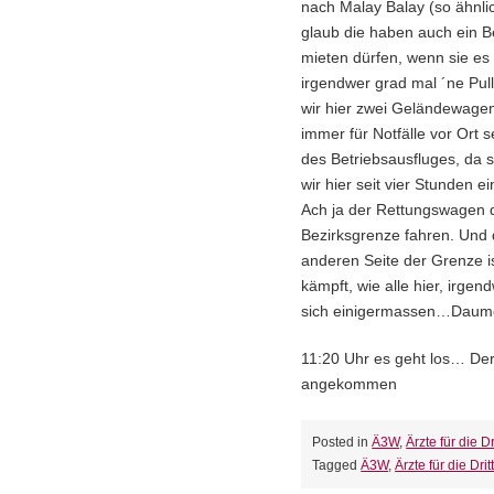
nach Malay Balay (so ähnlic
glaub die haben auch ein B
mieten dürfen, wenn sie es s
irgendwer grad mal ´ne Pu
wir hier zwei Geländewagen
immer für Notfälle vor Ort 
des Betriebsausfluges, da s
wir hier seit vier Stunden e
Ach ja der Rettungswagen d
Bezirksgrenze fahren. Und
anderen Seite der Grenze i
kämpft, wie alle hier, irg
sich einigermassen…Daum
11:20 Uhr es geht los… De
angekommen
Posted in
Ä3W
,
Ärzte für die Dr
Tagged
Ä3W
,
Ärzte für die Drit