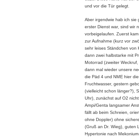
und vor die Tür gelegt.
Aber irgendwie hab ich sie
erster Dienst war, sind wir
vorbeigelaufen. Zuerst kam
zur Aufnahme (kurz vor zwöl
sehr leises Ständchen von
dann zwei halbstarke mit P
Motorrad (zweiter Weckruf
dann mal wieder unsere neo
die Päd 4 und NME hier die 
Fruchtwasser, gestern gebo
(vielleicht schon länger?),
Uhr), zunächst auf O2 nich
Ampi/Genta langsamer Ansti
fällt ab beim Schreien, ori
ohne Doppler) ohne sicheren
(Gruß an Dr. Wieg), guten 
Hypertonie nach Mekoniuma