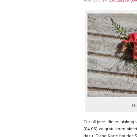
POSTED ON
4. JUNI 2011
|
8 CO
Ge
Für all jene, die es bislan
(04.06) zu gratulieren biet
dazu. Diese Karte hat der 