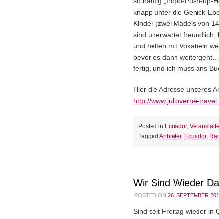
so häufig „Popo-Push-up-Ho
knapp unter die Genick-Eb
Kinder (zwei Mädels von 1
sind unerwartet freundlich,
und helfen mit Vokabeln we
bevor es dann weitergeht…
fertig, und ich muss ans Bu
Hier die Adresse unseres A
http://www.julioverne-trave
Posted in
Ecuador
,
Veranstalte
Tagged
Anbieter
,
Ecuador
,
Rad
Wir Sind Wieder D
POSTED ON
26. SEPTEMBER 201
Sind seit Freitag wieder in 