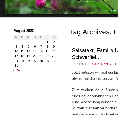
Tag Archives:
E
August 2026
M
D
M
D
F
S
S
1
2
3
4
5
6
7
8
9
Salsatakt, Familie 
10
11
12
13
14
15
16
17
18
19
20
21
22
23
Schwerfiel…
24
25
26
27
28
29
30
POSTED ON
16. OKTOBER 2011
|
31
« Dez.
Jetzt müssen wir mal ein
etwas faul die letzten zwe
Zum zweiten Mal auf unserer
einer ecuadorianischen Fam
Eine Woche lang wurden di
wurden Kulturen verglichen
und gegenseitig Hochzeits