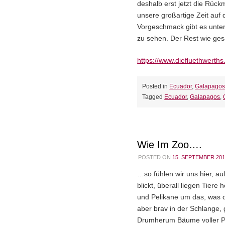
deshalb erst jetzt die Rück
unsere großartige Zeit auf 
Vorgeschmack gibt es unter
zu sehen. Der Rest wie gesa
https://www.diefluethwerth
Posted in
Ecuador
,
Galapago
Tagged
Ecuador
,
Galapagos
,
Wie Im Zoo….
POSTED ON
15. SEPTEMBER 201
…so fühlen wir uns hier, a
blickt, überall liegen Tier
und Pelikane um das, was d
aber brav in der Schlange, 
Drumherum Bäume voller Pe