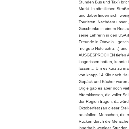
Stunden Bus und Taxi) bric
Markt. In sämtlichen Straß
und dabei finden sich, wen
Touristen. Nachdem unser „
Geschenke in einem Restaur
seine Lehrerin in den USA i
Freunde in Otavalo…geschätz
´ne gute Note extra…) und
AUSGESPROCHEN tiefen Aus
losgerissen hatten, konnte
lassen… Um es kurz zu mac
von knapp 14 Kilo nach Hau
Gepäck und Bücher waren 
Orgie gab es aber noch viel
Altersklassen, die voller Se
der Region tragen, da wür
Oktoberfest (an dieser Stel
rausfallen. Menschen, die
Rücken durch die Mensche
innerhalb weniger Stunden