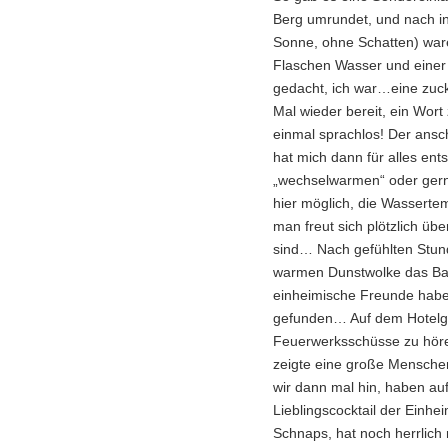
Berg umrundet, und nach in
Sonne, ohne Schatten) ware
Flaschen Wasser und einer L
gedacht, ich war…eine zuck
Mal wieder bereit, ein Wor
einmal sprachlos! Der ansc
hat mich dann für alles en
„wechselwarmen“ oder gern
hier möglich, die Wasserte
man freut sich plötzlich üb
sind… Nach gefühlten Stunde
warmen Dunstwolke das Bad
einheimische Freunde habe
gefunden… Auf dem Hotelg
Feuerwerksschüsse zu hören
zeigte eine große Menschen
wir dann mal hin, haben au
Lieblingscocktail der Einhe
Schnaps, hat noch herrlic