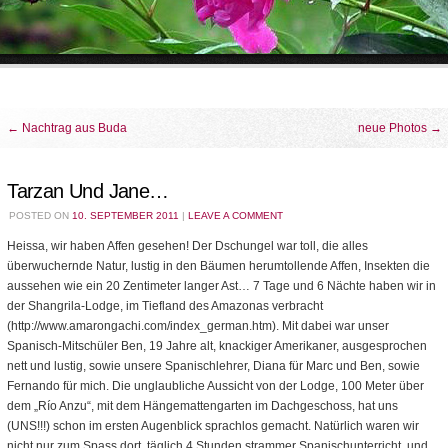
←
Nachtrag aus Buda
neue Photos
→
Tarzan Und Jane…
POSTED ON
10. SEPTEMBER 2011
|
LEAVE A COMMENT
Heissa, wir haben Affen gesehen! Der Dschungel war toll, die alles
überwuchernde Natur, lustig in den Bäumen herumtollende Affen, Insekten die
aussehen wie ein 20 Zentimeter langer Ast… 7 Tage und 6 Nächte haben wir in
der Shangrila-Lodge, im Tiefland des Amazonas verbracht
(http://www.amarongachi.com/index_german.htm). Mit dabei war unser
Spanisch-Mitschüler Ben, 19 Jahre alt, knackiger Amerikaner, ausgesprochen
nett und lustig, sowie unsere Spanischlehrer, Diana für Marc und Ben, sowie
Fernando für mich. Die unglaubliche Aussicht von der Lodge, 100 Meter über
dem „Río Anzu“, mit dem Hängemattengarten im Dachgeschoss, hat uns
(UNS!!!) schon im ersten Augenblick sprachlos gemacht. Natürlich waren wir
nicht nur zum Spass dort, täglich 4 Stunden strammer Spanischunterricht, und