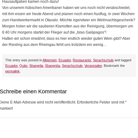
Hausaufgaben kamen noch dazu!
Von unserem hübschen Amerikaner haben wir uns noch nicht verabschiedet,
mit ihm essen wir heute Abend und planen noch einen Ausflug, in zwei Wochen
zum Handwerkermarkt in Otavalo. Möchte irgendwer ein Weihnachtsgeschenk?
Morgen holen wir die sauberen Klamotten aus der Reinigung, übermorgen um
6:40 Uhr morgens startet der Flieger auf die „Islas Galápagos“!
Hatten wir schon erwähnt, dass es hier endlich wieder guten Wein gibt? Aber
der Riesling aus dem Rheingau fehlt uns trotzdem ein wenig…
This entry was posted in
Allgemein
,
Ecuador
,
Restaurants
,
Sprachschule
and tagged
Ecuador
,
Quito
,
Shangrila
,
Shangriöa
,
Sprachschule
,
Veranstalter
. Bookmark the
permalink
.
Schreibe einen Kommentar
Deine E-Mail-Adresse wird nicht veröffentlicht.
Erforderliche Felder sind mit
*
markiert