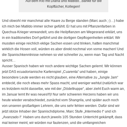
Auf dem Río mit Diana und Matildo...danke für die
Kopftücher, Kollegen!
Und obwohl mir manchmal alle Haare zu Berge standen (Marc auch ;-)…) habe
ich mich bei Matildo immer sicher gefühlt. Er hat uns mit Pflanzenfarben in
Quechua-Krieger verwandelt, uns die Heilpflanzen am Wegesrand erklärt, uns
in ein traditionelles Dorf geführt und die dortigen Gepflogenheiten erklärt. Wir
mussten einige reichlich eklige Sachen essen und trinken, hatten manchmal
wirklich die Hosen voll, würden es aber direkt nochmal von vorne machen! Und
die Spanischkenntnisse nehmen so viel schneller zu, wenn man Tag und Nacht
spricht…
Ausser Spanisch haben wir noch andere wichtige Sachen gelernt. Wir können
jetzt DAS ecuadorianische Kartenspiel „Cuarenta“ und haben, einige
besondere Leute werden es nicht glauben, eine Alternative zu „Jungle Jam“
entdeckt, die noch etwas mehr Spass macht, und weniger wehtut (natürlich war
es trotzdem nicht dasselbe, wie mit der „Dödeltruppe“, aber zieht Euch warm an,
im Januar lernt Ihr was neues!!!)! Nur sehr schweren Herzens haben wir uns
heute wieder verabschiedet, zunächst vom Shangrila, und später auch noch
von unseren großartigen Lehrern, die uns sehr fehlen werden. Dafür sind wir
jetzt stolze Inhaber der Spanischdiplome, Marc Stufe „Intermedio I“ und ich
„Avanzado I“. Haben uns durch jeweils 105 Stunden Unterricht gekämpft, dass
mal keiner meint, wir würden nur faulenzen, und die umfangreichen